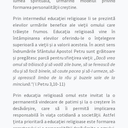
lumea spirituală, urmărind modelul privind
formarea personalității creștine.
Prin intermediul educației religioase li se prezintă
elevilor urmările benefice ale vieții omului care
trăiește frumos. Educația religioasă vine în
întâmpinarea elevilor oferindu-le o înțelegere
superioară a vieții și a valorii acesteia. În acest sens
îndrumările Sfântului Apostol Petru sunt grăitoare
și pregătesc parcă pentru sfințirea vieții:
„Dacă vrea
omul să trăiască și să vadă zile bune, să se ferească de
rău și să facă binele, să caute pacea și să-I urmeze, să-
și oprească limba de la rău
și buzele sale de la
minciună.”(
I.Petru 3,10-11)
Prin educația religioasă omul este invitat la o
permanentă vindecare de patimi și la o creștere în
desăvârșire, care să îi permită implicarea
responsabilă în viața cotidiană a societății. Astfel
ținta prioritară a educației religioase este formarea