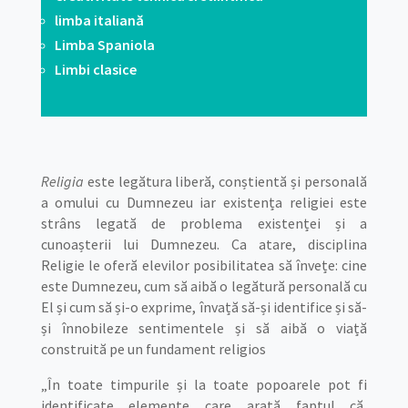
limba italiană
Limba Spaniola
Limbi clasice
Religia
este legătura liberă, conștientă și personală
a omului cu Dumnezeu iar existența religiei este
strâns legată de problema existenței și a
cunoașterii lui Dumnezeu. Ca atare, disciplina
Religie le oferă elevilor posibilitatea să învețe: cine
este Dumnezeu, cum să aibă o legătură personală cu
El și cum să și-o exprime, învață să-și identifice și să-
și înnobileze sentimentele și să aibă o viață
construită pe un fundament religios
„În toate timpurile și la toate popoarele pot fi
identificate elemente care arată faptul că,