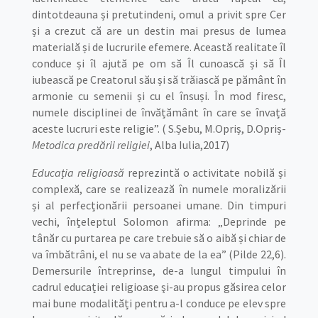
dintotdeauna și pretutindeni, omul a privit spre Cer
și a crezut că are un destin mai presus de lumea
materială și de lucrurile efemere. Această realitate îl
conduce și îl ajută pe om să Îl cunoască și să Îl
iubească pe Creatorul său și să trăiască pe pământ în
armonie cu semenii și cu el însuși. În mod firesc,
numele disciplinei de învățământ în care se învață
aceste lucruri este religie”. ( S.Șebu, M.Opriș, D.Opriș-
Metodica predării religiei
, Alba Iulia,2017)
Educația religioasă
reprezintă o activitate nobilă și
complexă, care se realizează în numele moralizării
și al perfecționării persoanei umane. Din timpuri
vechi, înțeleptul Solomon afirma: „Deprinde pe
tânăr cu purtarea pe care trebuie să o aibă și chiar de
va îmbătrâni, el nu se va abate de la ea” (Pilde 22,6).
Demersurile întreprinse, de-a lungul timpului în
cadrul educației religioase şi-au propus găsirea celor
mai bune modalități pentru a-l conduce pe elev spre