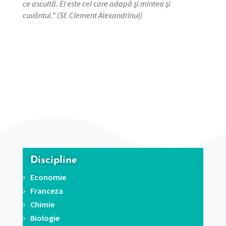
ce ascultă. El este cel care adapă şi mintea şi
cuvântul.” (Sf. Clement Alexandrinul)
Discipline
Economie
Franceza
Chimie
Biologie