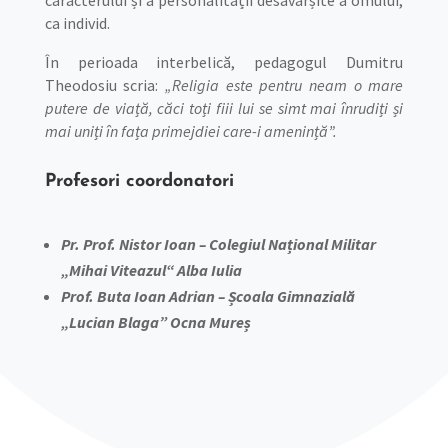
caracterului și a personalității desăvârșite a omului,
ca individ.
În perioada interbelică, pedagogul Dumitru
Theodosiu scria:
„Religia este pentru neam o mare
putere de viață, căci toți fiii lui se simt mai înrudiți și
mai uniți în fața primejdiei care-i amenință”.
Profesori coordonatori
Pr. Prof. Nistor Ioan – Colegiul Național Militar
„Mihai Viteazul“ Alba Iulia
Prof. Buta Ioan Adrian – Școala Gimnazială
„Lucian Blaga” Ocna Mureș