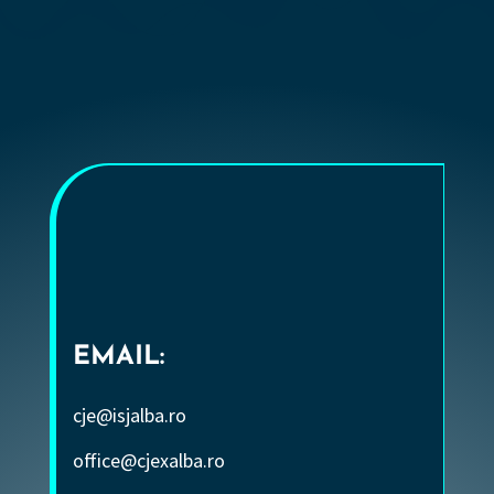
EMAIL:
cje@isjalba.ro
office@cjexalba.ro