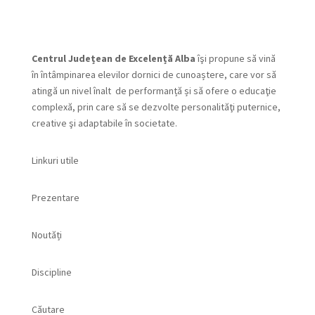
Centrul Județean de Excelență Alba
îşi propune să vină
în întâmpinarea elevilor dornici de cunoaștere, care vor să
atingă un nivel înalt de performanță și să ofere o educaţie
complexă, prin care să se dezvolte personalităţi puternice,
creative şi adaptabile în societate.
Linkuri utile
Prezentare
Noutăți
Discipline
Căutare