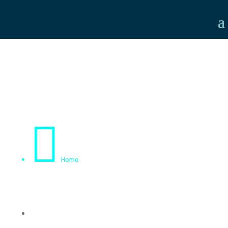

Home
5