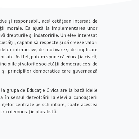
ive și responsabil, acel cetățean intersat de
ității morale. Ea ajută la implementarea unor
 drepturile şi îndatoririle. Un elev interesat
ietății, capabil să respecte şi să creeze valori
odelor interactive, de motivare şi de implicare
nitate. Astfel, putem spune că educaţia civică,
incipiile şi valorile societăţii democratice și de
or şi principiilor democratice care guvernează
la grupa de Educație Civică are la bază ideile
 în sensul dezvoltării la elevi a cunoaşterii
tenţelor centrate pe schimbare, toate acestea
ntr-o democraţie pluralistă.