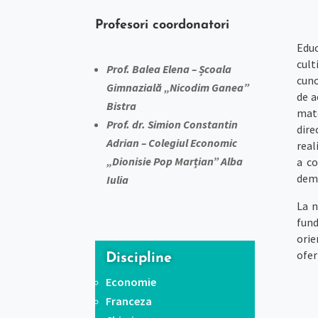
Profesori coordonatori
Educ
cult
Prof. Balea Elena – Școala
cuno
Gimnazială „Nicodim Ganea”
de a
Bistra
mate
Prof. dr. Simion Constantin
dire
Adrian – Colegiul Economic
real
„Dionisie Pop Marțian” Alba
a co
deme
Iulia
La n
fund
orie
ofer
Discipline
Economie
Franceza