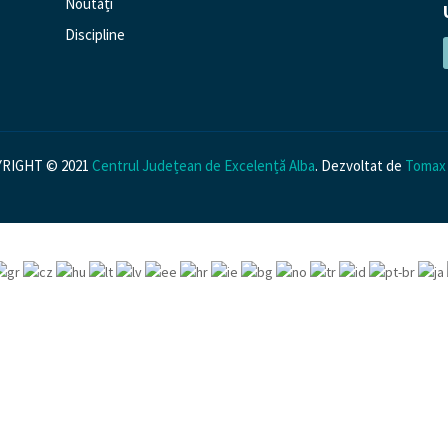
Noutăți
n
Discipline
RIGHT © 2021
Centrul Județean de Excelență Alba
. Dezvoltat de
Tomax