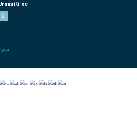
Urmăriți-ne
 WEB
.