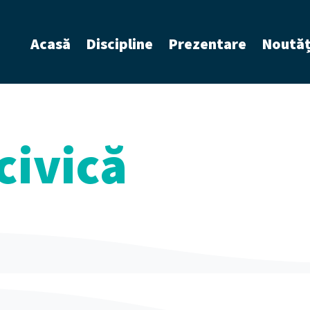
Acasă
Discipline
Prezentare
Noutăț
civică