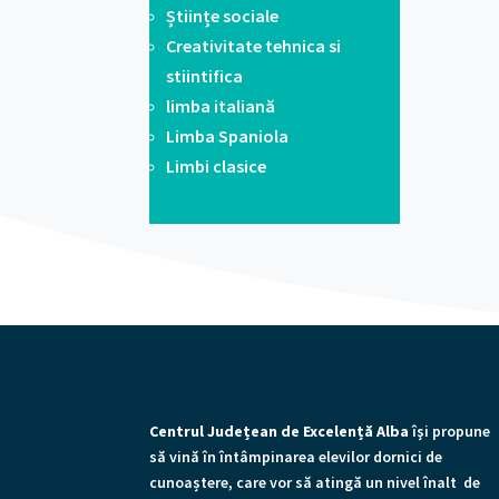
Științe sociale
Creativitate tehnica si
stiintifica
limba italiană
Limba Spaniola
Limbi clasice
Centrul Județean de Excelență Alba
îşi propune
să vină în întâmpinarea elevilor dornici de
cunoaștere, care vor să atingă un nivel înalt de