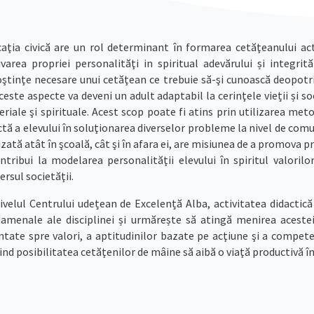
aţia civică are un rol determinant în formarea cetăţeanului act
ivarea propriei personalităţi in spiritual adevărului și integr
ştinţe necesare unui cetăţean ce trebuie să-şi cunoască deopotrivă
ceste aspecte va deveni un adult adaptabil la cerinţele vieții și soc
riale şi spirituale. Acest scop poate fi atins prin utilizarea met
ctă a elevului în soluţionarea diverselor probleme la nivel de comu
izată atât în şcoală, cât şi în afara ei, are misiunea de a promova pr
ntribui la modelarea personalităţii elevului în spiritul valoril
rsul societăţii.
ivelul Centrului udețean de Excelență Alba, activitatea didactică 
amenale ale disciplinei și urmărește să atingă menirea acesteia
ntate spre valori, a aptitudinilor bazate pe acţiune şi a compe
ind posibilitatea cetăţenilor de mâine să aibă o viaţă productivă î