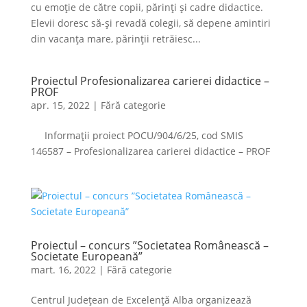
cu emoție de către copii, părinți și cadre didac­tice.
Ele­vii doresc să-și revadă colegii, să de­pene am­intiri
din vacanța mare, părinții retrăiesc...
Proiectul Profesionalizarea carierei didactice –
PROF
apr. 15, 2022
|
Fără categorie
Informații proiect POCU/904/6/25, cod SMIS
146587 – Profesionalizarea carierei didactice – PROF
Proiectul – concurs ”Societatea Românească –
Societate Europeană”
mart. 16, 2022
|
Fără categorie
Centrul Județean de Excelență Alba organizează