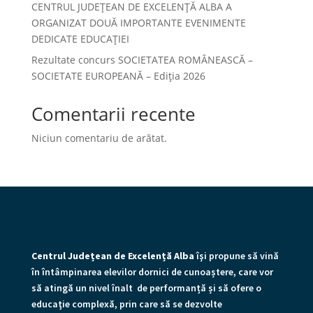
CENTRUL JUDEȚEAN DE EXCELENȚĂ ALBA A
ORGANIZAT DOUĂ IMPORTANTE EVENIMENTE
DEDICATE EDUCAȚIEI
Rezultate concurs SOCIETATEA ROMÂNEASCĂ –
SOCIETATE EUROPEANĂ – Ediția 2026
Comentarii recente
Niciun comentariu de arătat.
Centrul Județean de Excelență Alba
îşi propune să vină
în întâmpinarea elevilor dornici de cunoaștere, care vor
să atingă un nivel înalt de performanță și să ofere o
educaţie complexă, prin care să se dezvolte