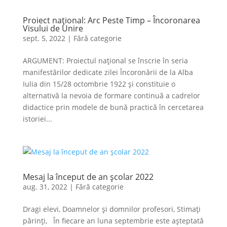
Proiect național: Arc Peste Timp – Încoronarea
Visului de Unire
sept. 5, 2022
|
Fără categorie
ARGUMENT: Proiectul național se înscrie în seria
manifestărilor dedicate zilei Încoronării de la Alba
Iulia din 15/28 octombrie 1922 și constituie o
alternativă la nevoia de formare continuă a cadrelor
didactice prin modele de bună practică în cercetarea
istoriei...
Mesaj la început de an școlar 2022
aug. 31, 2022
|
Fără categorie
Dragi elevi, Doamnelor și domnilor profesori, Stimați
părinți, În fiecare an luna septem­brie este aștep­tată