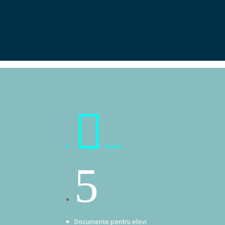

Home
5
Documente pentru elevi