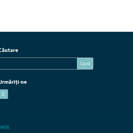
Căutare
Urmăriți-ne
 WEB
.