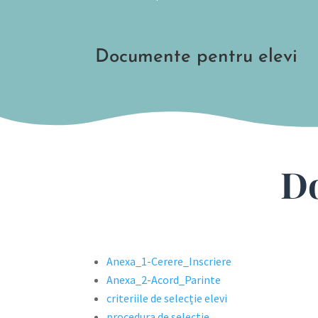
Documente pentru elevi
Do
Anexa_1-Cerere_Inscriere
Anexa_2-Acord_Parinte
criteriile de selecție elevi
procedura de selecție