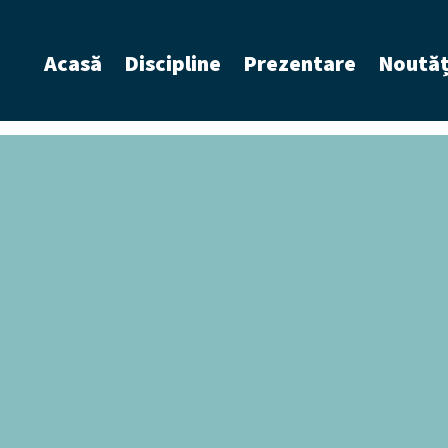
Acasă
Discipline
Prezentare
Noutăț