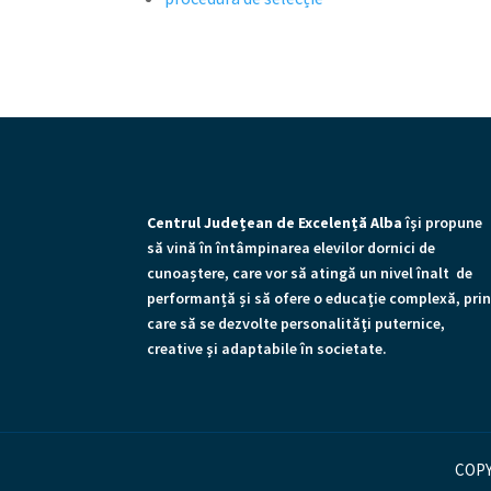
Centrul Județean de Excelență Alba
îşi propune
să vină în întâmpinarea elevilor dornici de
cunoaștere, care vor să atingă un nivel înalt de
performanță și să ofere o educaţie complexă, pri
care să se dezvolte personalităţi puternice,
creative şi adaptabile în societate.
COPY