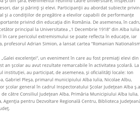
lba și din țară, evenimentul reunind cadre universitare, inspectori
esori, dar și părinți și elevi. Participanții au abordat subiecte privi
 și a condiţiilor de pregătire a elevilor capabili de performanţe
 importante privind din educația din România. De asemenea, în cadr
rcetător principal la Universitatea „1 Decembrie 1918” din Alba Iulia
în care pericolul extremismului se poate reflecta în educație, iar
a, profesorul Adrian Simion, a lansat cartea “Romanian Nationalism
a „Galei excelenței”, un eveniment în care au fost premiați elevi din
t an școlar au avut rezultate remarcabile în activitatea școlară. La
 instituției, au participat, de asemenea, și oficialități locale: Ion
a, Gabriel Pleșa, primarul municipiului Alba Iulia, Nicolae Albu,
or școlar general în cadrul Inspectoratului Școlar Județean Alba ș.
te de către Consiliul Județean Alba, Primăria Municipiului Alba Iulia,
a, Agenția pentru Dezvoltare Regională Centru, Biblioteca Județean
udeț.