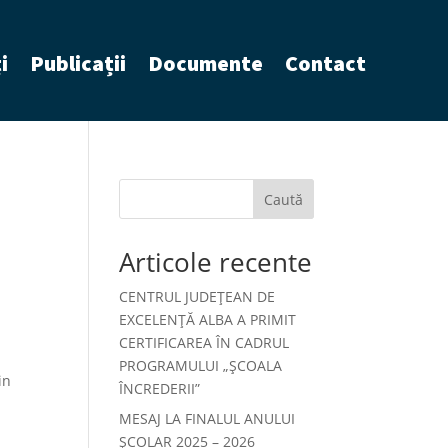
i
Publicații
Documente
Contact
Caută
Articole recente
CENTRUL JUDEȚEAN DE
EXCELENȚĂ ALBA A PRIMIT
CERTIFICAREA ÎN CADRUL
PROGRAMULUI „ȘCOALA
in
ÎNCREDERII”
MESAJ LA FINALUL ANULUI
ȘCOLAR 2025 – 2026