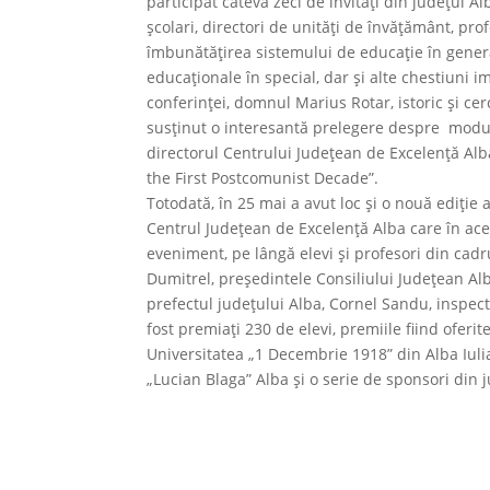
participat câteva zeci de invitați din județul A
școlari, directori de unități de învățământ, prof
îmbunătăţirea sistemului de educație în general
educaționale în special, dar și alte chestiuni
conferinței, domnul Marius Rotar, istoric și ce
susținut o interesantă prelegere despre modul 
directorul Centrului Județean de Excelență Alb
the First Postcomunist Decade”.
Totodată, în 25 mai a avut loc și o nouă ediție 
Centrul Județean de Excelență Alba care în aces
eveniment, pe lângă elevi și profesori din cadrul
Dumitrel, președintele Consiliului Județean Alb
prefectul județului Alba, Cornel Sandu, inspect
fost premiați 230 de elevi, premiile fiind oferi
Universitatea „1 Decembrie 1918” din Alba Iuli
„Lucian Blaga” Alba și o serie de sponsori din j