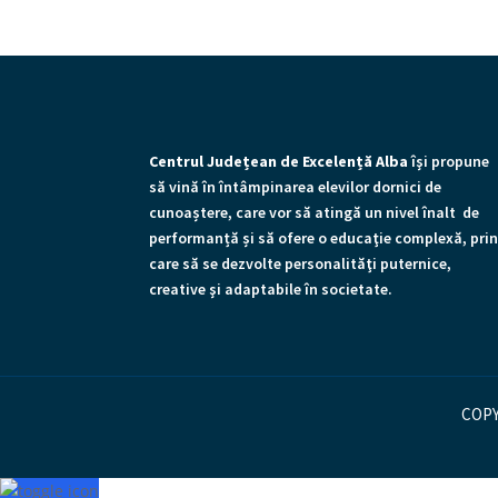
Centrul Județean de Excelență Alba
îşi propune
să vină în întâmpinarea elevilor dornici de
cunoaștere, care vor să atingă un nivel înalt de
performanță și să ofere o educaţie complexă, pri
care să se dezvolte personalităţi puternice,
creative şi adaptabile în societate.
COPY