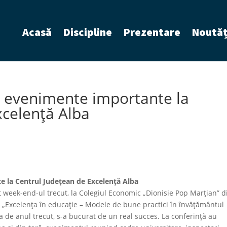
Acasă
Discipline
Prezentare
Noutăț
u evenimente importante la
xcelență Alba
 la Centrul Județean de Excelență Alba
 week-end-ul trecut, la Colegiul Economic „Dionisie Pop Marțian” d
le „Excelența în educație – Modele de bune practici în învățământul
ia de anul trecut, s-a bucurat de un real succes. La conferință au