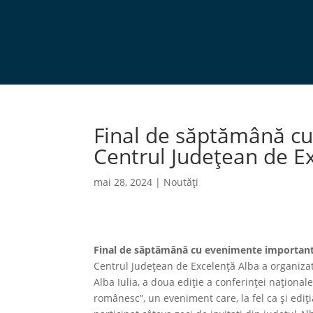
Final de săptămână c
Centrul Județean de E
mai 28, 2024
|
Noutăți
Final de săptămână cu evenimente importante
Centrul Județean de Excelență Alba a organizat
Alba Iulia, a doua ediție a conferinței naționa
românesc”, un eveniment care, la fel ca și ediț