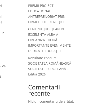
PREMII PROIECT
nd
EDUCAȚIONAL
ANTREPRENORIAT PRIN
ul
FIRMELE DE EXERCIȚIU
 a
CENTRUL JUDEȚEAN DE
 in
EXCELENȚĂ ALBA A
ORGANIZAT DOUĂ
IMPORTANTE EVENIMENTE
DEDICATE EDUCAȚIEI
Rezultate concurs
SOCIETATEA ROMÂNEASCĂ –
a. Au
SOCIETATE EUROPEANĂ –
Ediția 2026
ă
Comentarii
recente
Niciun comentariu de arătat.