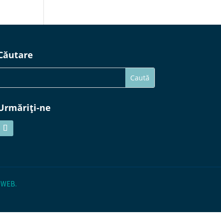
Căutare
Urmăriți-ne
 WEB
.