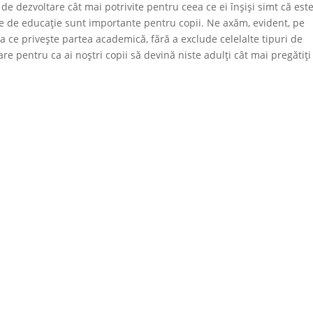
 de dezvoltare cât mai potrivite pentru ceea ce ei înșiși simt că est
le de educație sunt importante pentru copii. Ne axăm, evident, pe
ea ce privește partea academică, fără a exclude celelalte tipuri de
e pentru ca ai noștri copii să devină niste adulți cât mai pregătiți 