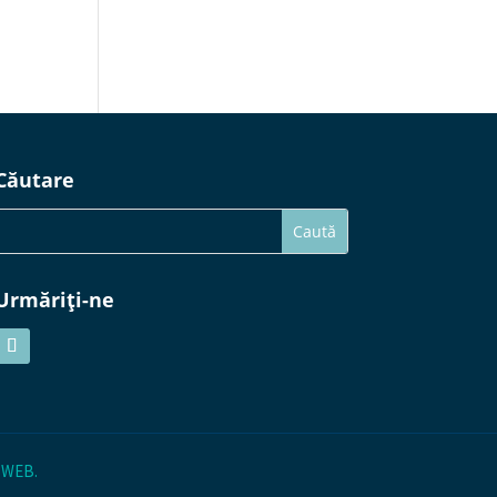
Căutare
Urmăriți-ne
 WEB
.