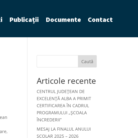
i
Publicații
Documente
Contact
Caută
Articole recente
CENTRUL JUDEȚEAN DE
EXCELENȚĂ ALBA A PRIMIT
CERTIFICAREA ÎN CADRUL
PROGRAMULUI „ȘCOALA
țean
ÎNCREDERII”
MESAJ LA FINALUL ANULUI
are,
ȘCOLAR 2025 – 2026