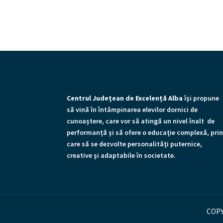
Centrul Județean de Excelență Alba
îşi propune
să vină în întâmpinarea elevilor dornici de
cunoaștere, care vor să atingă un nivel înalt de
performanță și să ofere o educaţie complexă, pri
care să se dezvolte personalităţi puternice,
creative şi adaptabile în societate.
COPY