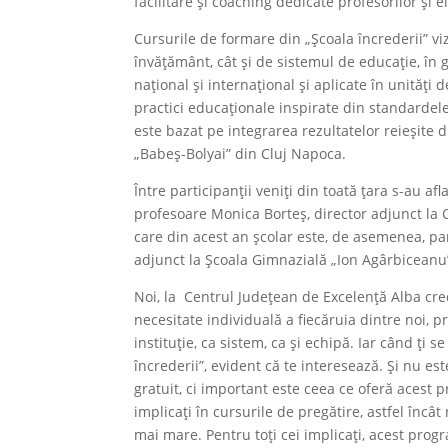
facilitare și coaching dedicate profesorilor și el
Cursurile de formare din „Școala încrederii” vi
învățământ, cât și de sistemul de educație, în 
național și internațional și aplicate în unită
practici educaționale inspirate din standardel
este bazat pe integrarea rezultatelor reieșite d
„Babeș-Bolyai” din Cluj Napoca.
Între participanții veniți din toată țara s-au a
profesoare Monica Borteș, director adjunct la
care din acest an școlar este, de asemenea, pa
adjunct la Școala Gimnazială „Ion Agârbiceanu” 
Noi, la Centrul Județean de Excelență Alba cre
necesitate individuală a fiecăruia dintre noi, pro
instituție, ca sistem, ca și echipă. Iar când ți
încrederii”, evident că te interesează. Și nu es
gratuit, ci important este ceea ce oferă acest 
implicați în cursurile de pregătire, astfel încâ
mai mare. Pentru toți cei implicați, acest progr