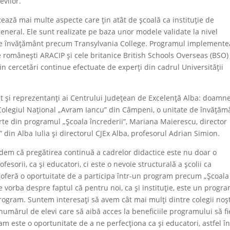
evilor.
zează mai multe aspecte care țin atât de școală ca instituție de
general. Ele sunt realizate pe baza unor modele validate la nivel
ți de învățământ precum Transylvania College. Programul implement
e românești ARACIP și cele britanice British Schools Overseas (BSO) 
in cercetări continue efectuate de experți din cadrul Universității
flat și reprezentanți ai Centrului Județean de Excelență Alba: doamn
 Colegiul Național „Avram Iancu” din Câmpeni, o unitate de învățăm
rte din programul „Școala încrederii”, Mariana Maierescu, director
din Alba Iulia și directorul CJEx Alba, profesorul Adrian Simion.
dem că pregătirea continuă a cadrelor didactice este nu doar o
fesorii, ca și educatori, ci este o nevoie structurală a școlii ca
 se oferă o oportuitate de a participa într-un program precum „Școala
te vorba despre faptul că pentru noi, ca și instituție, este un progr
program. Suntem interesați să avem cât mai mulți dintre colegii noșt
t numărul de elevi care să aibă acces la beneficiile programului să fi
am este o oportunitate de a ne perfecționa ca și educatori, astfel î