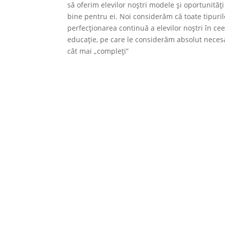
să oferim elevilor noștri modele și oportunități
bine pentru ei. Noi considerăm că toate tipuri
perfecționarea continuă a elevilor noștri în ce
educație, pe care le considerăm absolut necesar
cât mai „compleți”