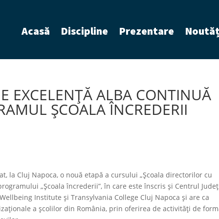
Acasă
Discipline
Prezentare
Noutăț
E EXCELENȚĂ ALBA CONTINUĂ
GRAMUL ȘCOALA ÎNCREDERII
at, la Cluj Napoca, o nouă etapă a cursului „Școala directorilor cu
ogramului „Școala încrederii”, în care este înscris și Centrul Jude
Wellbeing Institute și Transylvania College Cluj Napoca și are ca
zaționale a școlilor din România, prin oferirea de activități de form