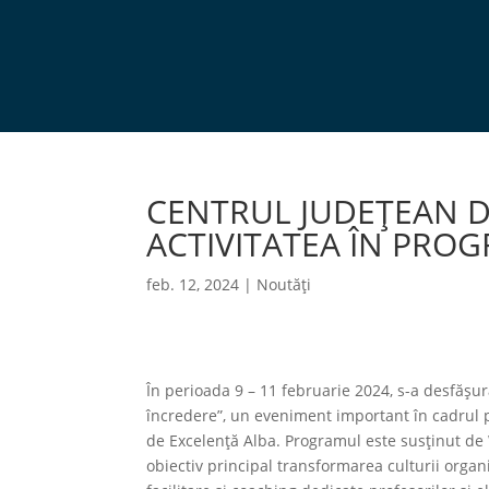
CENTRUL JUDEȚEAN D
ACTIVITATEA ÎN PRO
feb. 12, 2024
|
Noutăți
În perioada 9 – 11 februarie 2024, s-a desfășur
încredere”, un eveniment important în cadrul pr
de Excelență Alba. Programul este susținut de 
obiectiv principal transformarea culturii organi