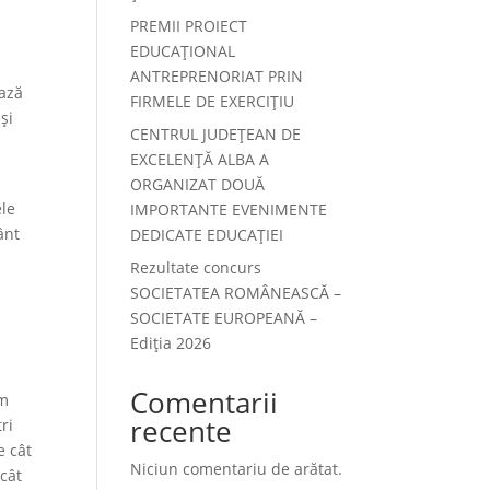
PREMII PROIECT
EDUCAȚIONAL
ANTREPRENORIAT PRIN
ează
FIRMELE DE EXERCIȚIU
și
CENTRUL JUDEȚEAN DE
EXCELENȚĂ ALBA A
ORGANIZAT DOUĂ
ele
IMPORTANTE EVENIMENTE
ânt
DEDICATE EDUCAȚIEI
Rezultate concurs
SOCIETATEA ROMÂNEASCĂ –
SOCIETATE EUROPEANĂ –
Ediția 2026
Comentarii
am
recente
ri
e cât
Niciun comentariu de arătat.
ncât