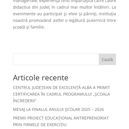
manageriale, experiența fiind împărtășită către cadre
didactice din județ în cadrul mai multor întâlniri. La
evenimente au participat și elevi și părinți, instituția
noastră promovând astfel o legătură puternică între
școală și familie.
Caută
Articole recente
CENTRUL JUDEȚEAN DE EXCELENȚĂ ALBA A PRIMIT
CERTIFICAREA ÎN CADRUL PROGRAMULUI „ȘCOALA
ÎNCREDERII”
MESAJ LA FINALUL ANULUI ȘCOLAR 2025 – 2026
PREMII PROIECT EDUCAȚIONAL ANTREPRENORIAT
PRIN FIRMELE DE EXERCIȚIU