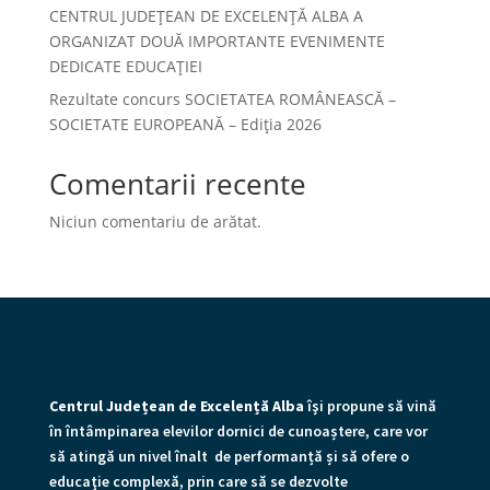
CENTRUL JUDEȚEAN DE EXCELENȚĂ ALBA A
ORGANIZAT DOUĂ IMPORTANTE EVENIMENTE
DEDICATE EDUCAȚIEI
Rezultate concurs SOCIETATEA ROMÂNEASCĂ –
SOCIETATE EUROPEANĂ – Ediția 2026
Comentarii recente
Niciun comentariu de arătat.
Centrul Județean de Excelență Alba
îşi propune să vină
în întâmpinarea elevilor dornici de cunoaștere, care vor
să atingă un nivel înalt de performanță și să ofere o
educaţie complexă, prin care să se dezvolte